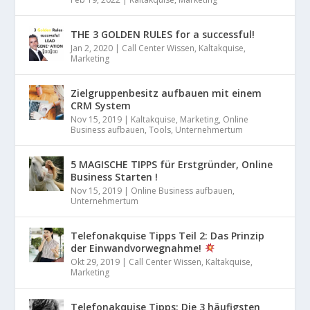
THE 3 GOLDEN RULES for a successful!
Jan 2, 2020
|
Call Center Wissen
,
Kaltakquise
,
Marketing
Zielgruppenbesitz aufbauen mit einem
CRM System
Nov 15, 2019
|
Kaltakquise
,
Marketing
,
Online
Business aufbauen
,
Tools
,
Unternehmertum
5 MAGISCHE TIPPS für Erstgründer, Online
Business Starten !
Nov 15, 2019
|
Online Business aufbauen
,
Unternehmertum
Telefonakquise Tipps Teil 2: Das Prinzip
der Einwandvorwegnahme!
Okt 29, 2019
|
Call Center Wissen
,
Kaltakquise
,
Marketing
Telefonakquise Tipps: Die 3 häufigsten