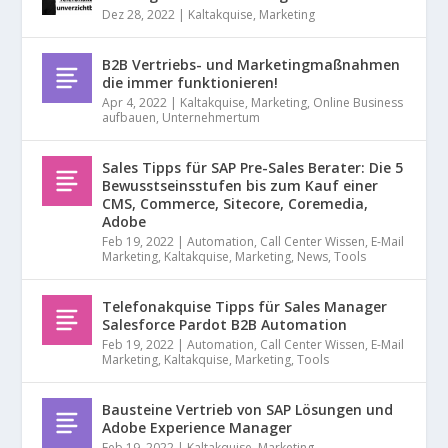
Dez 28, 2022
|
Kaltakquise
,
Marketing
B2B Vertriebs- und Marketingmaßnahmen
die immer funktionieren!
Apr 4, 2022
|
Kaltakquise
,
Marketing
,
Online Business
aufbauen
,
Unternehmertum
Sales Tipps für SAP Pre-Sales Berater: Die 5
Bewusstseinsstufen bis zum Kauf einer
CMS, Commerce, Sitecore, Coremedia,
Adobe
Feb 19, 2022
|
Automation
,
Call Center Wissen
,
E-Mail
Marketing
,
Kaltakquise
,
Marketing
,
News
,
Tools
Telefonakquise Tipps für Sales Manager
Salesforce Pardot B2B Automation
Feb 19, 2022
|
Automation
,
Call Center Wissen
,
E-Mail
Marketing
,
Kaltakquise
,
Marketing
,
Tools
Bausteine Vertrieb von SAP Lösungen und
Adobe Experience Manager
Feb 19, 2022
|
Kaltakquise
,
Marketing