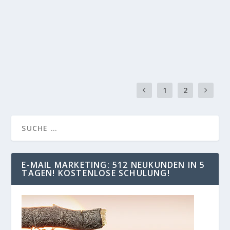
Es gibt unterschiedliche Vorgehensweisen
Neukundengeschäft zu erzielen. Tatsächlich lässt sich...
READ MORE
1
2
E-MAIL MARKETING: 512 NEUKUNDEN IN 5
TAGEN! KOSTENLOSE SCHULUNG!