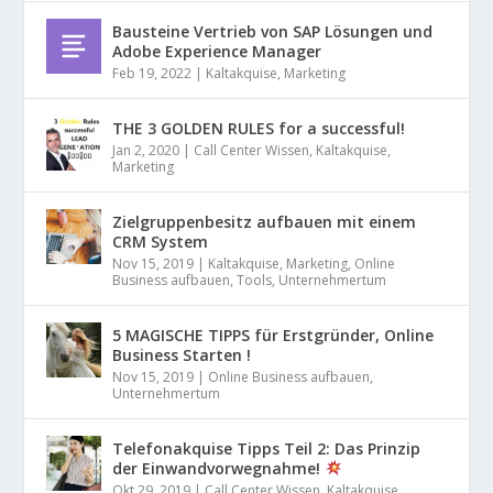
Bausteine Vertrieb von SAP Lösungen und
Adobe Experience Manager
Feb 19, 2022
|
Kaltakquise
,
Marketing
THE 3 GOLDEN RULES for a successful!
Jan 2, 2020
|
Call Center Wissen
,
Kaltakquise
,
Marketing
Zielgruppenbesitz aufbauen mit einem
CRM System
Nov 15, 2019
|
Kaltakquise
,
Marketing
,
Online
Business aufbauen
,
Tools
,
Unternehmertum
5 MAGISCHE TIPPS für Erstgründer, Online
Business Starten !
Nov 15, 2019
|
Online Business aufbauen
,
Unternehmertum
Telefonakquise Tipps Teil 2: Das Prinzip
der Einwandvorwegnahme!
Okt 29, 2019
|
Call Center Wissen
,
Kaltakquise
,