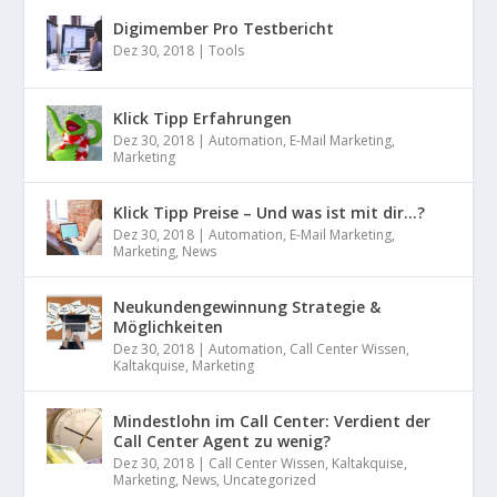
Digimember Pro Testbericht
Dez 30, 2018
|
Tools
Klick Tipp Erfahrungen
Dez 30, 2018
|
Automation
,
E-Mail Marketing
,
Marketing
Klick Tipp Preise – Und was ist mit dir…?
Dez 30, 2018
|
Automation
,
E-Mail Marketing
,
Marketing
,
News
Neukundengewinnung Strategie &
Möglichkeiten
Dez 30, 2018
|
Automation
,
Call Center Wissen
,
Kaltakquise
,
Marketing
Mindestlohn im Call Center: Verdient der
Call Center Agent zu wenig?
Dez 30, 2018
|
Call Center Wissen
,
Kaltakquise
,
Marketing
,
News
,
Uncategorized