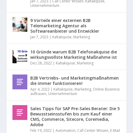
Jan 7, 2023
|
Call Center Wissen
,
Kaltakquise
,
Unternehmertum
9 Vorteile einer externen B2B
Telemarketing Agentur als
Softwareanbieter und Entwickler
Jan 7, 2023
|
Kaltakquise
,
Marketing
10 Gründe warum B2B Telefonakquise die
wirkungsvollste Marketing Maßnahme ist
Dez 28, 2022
|
Kaltakquise
,
Marketing
B2B Vertriebs- und Marketingmaßnahmen
die immer funktionieren!
Apr 4, 2022
|
Kaltakquise
,
Marketing
,
Online Business
aufbauen
,
Unternehmertum
Sales Tipps für SAP Pre-Sales Berater: Die 5
Bewusstseinsstufen bis zum Kauf einer
CMS, Commerce, Sitecore, Coremedia,
Adobe
Feb 19, 2022
|
Automation
,
Call Center Wissen
,
E-Mail