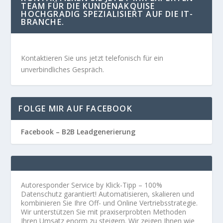
TEAM FÜR DIE KUNDENAKQUISE
HOCHGRADIG SPEZIALISIERT AUF DIE IT-
BRANCHE.
Kontaktieren Sie uns jetzt telefonisch für ein
unverbindliches Gespräch.
FOLGE MIR AUF FACEBOOK
Facebook – B2B Leadgenerierung
Autoresponder Service by Klick-Tipp – 100%
Datenschutz garantiert! Automatisieren, skalieren und
kombinieren Sie Ihre Off- und Online Vertriebsstrategie.
Wir unterstützen Sie mit praxiserprobten Methoden
Ihren Umsatz enorm zu steigern. Wir zeigen Ihnen wie