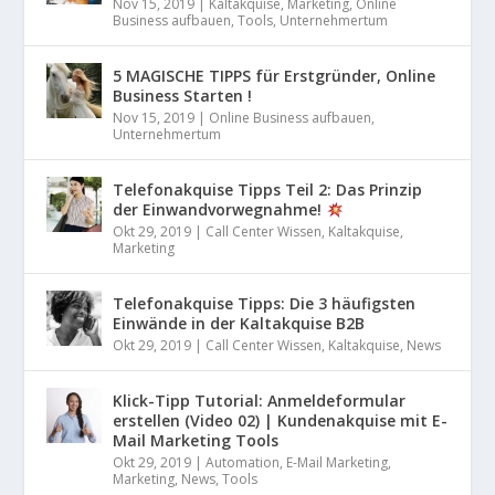
Nov 15, 2019
|
Kaltakquise
,
Marketing
,
Online
Business aufbauen
,
Tools
,
Unternehmertum
5 MAGISCHE TIPPS für Erstgründer, Online
Business Starten !
Nov 15, 2019
|
Online Business aufbauen
,
Unternehmertum
Telefonakquise Tipps Teil 2: Das Prinzip
der Einwandvorwegnahme!
Okt 29, 2019
|
Call Center Wissen
,
Kaltakquise
,
Marketing
Telefonakquise Tipps: Die 3 häufigsten
Einwände in der Kaltakquise B2B
Okt 29, 2019
|
Call Center Wissen
,
Kaltakquise
,
News
Klick-Tipp Tutorial: Anmeldeformular
erstellen (Video 02) | Kundenakquise mit E-
Mail Marketing Tools
Okt 29, 2019
|
Automation
,
E-Mail Marketing
,
Marketing
,
News
,
Tools