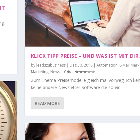
R
IT
ing
,
KLICK TIPP PREISE – UND WAS IST MIT DIR
by
leadszubusiness
|
Dez 30, 2018
|
Automation
,
E-Mail Mark
Marketing
,
News
|
0
|
Zum Thema Preisemodelle gleich mal vorweg. Ich ke
keine andere Newsletter Software die so ein...
READ MORE