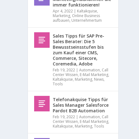
immer funktionieren!
.
W
Apr 4, 2022
|
Kaltakquise
,
Marketing
,
Online Business
i
aufbauen
,
Unternehmertum
r
u
n
Sales Tipps für SAP Pre-
t
Sales Berater: Die 5
e
Bewusstseinsstufen bis
r
zum Kauf einer CMS,
s
Commerce, Sitecore,
t
Coremedia, Adobe
ü
Feb 19, 2022
|
Automation
,
Call
t
Center Wissen
,
E-Mail Marketing
,
z
Kaltakquise
,
Marketing
,
News
,
e
Tools
n
S
Telefonakquise Tipps für
i
Sales Manager Salesforce
e
Pardot B2B Automation
m
Feb 19, 2022
|
Automation
,
Call
i
Center Wissen
,
E-Mail Marketing
,
t
Kaltakquise
,
Marketing
,
Tools
p
r