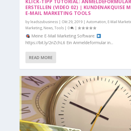
KLICK-TIPP TUTORIAL: ANMELDEFORMULA
ERSTELLEN (VIDEO 02) | KUNDENAKQUISE M
E-MAIL MARKETING TOOLS
by
leadszubusiness
|
Okt 29, 2019
|
Automation
,
E-Mail Market
Marketing
,
News
,
Tools
|
0
|
Meine E-Mail Marketing Software:
https://bit.ly/2nZchL6 Ein Anmeldeformular in...
READ MORE