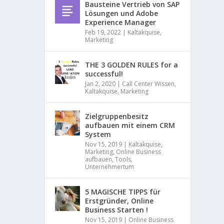
a
Bausteine Vertrieb von SAP
x
Lösungen und Adobe
i
Experience Manager
s
Feb 19, 2022
|
Kaltakquise
,
e
Marketing
r
p
r
THE 3 GOLDEN RULES for a
o
successful!
b
Jan 2, 2020
|
Call Center Wissen
,
t
Kaltakquise
,
Marketing
e
n
Zielgruppenbesitz
M
aufbauen mit einem CRM
e
System
t
Nov 15, 2019
|
Kaltakquise
,
h
Marketing
,
Online Business
o
aufbauen
,
Tools
,
d
Unternehmertum
e
n
I
5 MAGISCHE TIPPS für
h
Erstgründer, Online
r
Business Starten !
e
Nov 15, 2019
|
Online Business