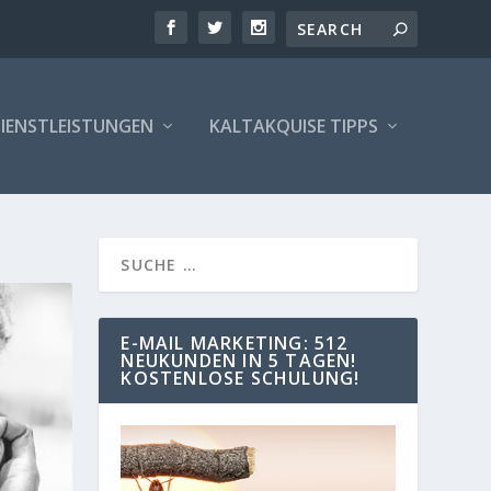
IENSTLEISTUNGEN
KALTAKQUISE TIPPS
F
A
O
u
E-MAIL MARKETING: 512
t
NEUKUNDEN IN 5 TAGEN!
o
L
KOSTENLOSE SCHULUNG!
r
e
G
s
p
o
E
n