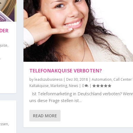
DER
quise
,
r
TELEFONAKQUISE VERBOTEN?
by
leadszubusiness
|
Dez 30, 2018
|
Automation
,
Call Center
Kaltakquise
,
Marketing
,
News
|
0
|
Ist Telefonmarketing in Deutschland verboten? Wenn
uns diese Frage stellen ist...
READ MORE
issen
,