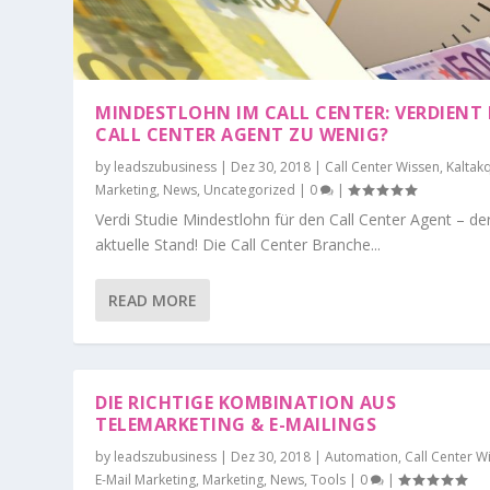
MINDESTLOHN IM CALL CENTER: VERDIENT 
CALL CENTER AGENT ZU WENIG?
by
leadszubusiness
|
Dez 30, 2018
|
Call Center Wissen
,
Kaltak
Marketing
,
News
,
Uncategorized
|
0
|
Verdi Studie Mindestlohn für den Call Center Agent – de
aktuelle Stand! Die Call Center Branche...
READ MORE
DIE RICHTIGE KOMBINATION AUS
TELEMARKETING & E-MAILINGS
by
leadszubusiness
|
Dez 30, 2018
|
Automation
,
Call Center W
E-Mail Marketing
,
Marketing
,
News
,
Tools
|
0
|