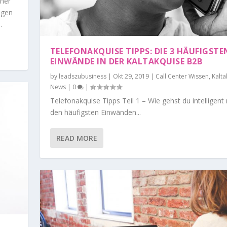
her
egen
.
TELEFONAKQUISE TIPPS: DIE 3 HÄUFIGSTE
EINWÄNDE IN DER KALTAKQUISE B2B
by
leadszubusiness
|
Okt 29, 2019
|
Call Center Wissen
,
Kalta
News
|
0
|
Telefonakquise Tipps Teil 1 – Wie gehst du intelligent 
den häufigsten Einwänden...
READ MORE