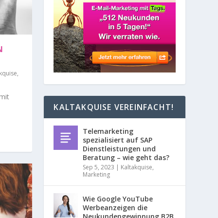
d
M
e
r
S
I
e
r
N
R
v
i
c
kquise
,
A
e
b
mit
U
y
KALTAKQUISE VEREINFACHT!
K
l
F
i
Telemarketing
c
spezialisiert auf SAP
k
F
Dienstleistungen und
-
Beratung – wie geht das?
T
A
Sep 5, 2023
|
Kaltakquise
,
i
Marketing
p
p
C
–
Wie Google YouTube
1
Werbeanzeigen die
E
0
Neukundengewinnung B2B