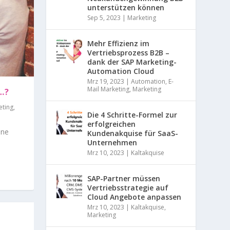
0
unterstützen können
%
B
Sep 5, 2023
|
Marketing
D
a
O
t
Mehr Effizienz im
e
Vertriebsprozess B2B –
n
dank der SAP Marketing-
O
s
Automation Cloud
c
Mrz 19, 2023
|
Automation
,
E-
K
h
Mail Marketing
,
Marketing
…?
u
t
eting
,
F
Die 4 Schritte-Formel zur
z
a
erfolgreichen
g
c
nne
Kundenakquise für SaaS-
a
e
Unternehmen
r
b
a
Mrz 10, 2023
|
Kaltakquise
o
n
o
t
k
SAP-Partner müssen
i
–
Vertriebsstrategie auf
e
B
Cloud Angebote anpassen
r
2
Mrz 10, 2023
|
Kaltakquise
,
t
B
Marketing
!
L
A