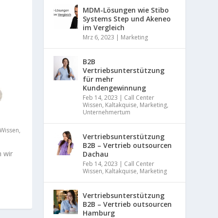
e
u
MDM-Lösungen wie Stibo
a
t
Systems Step und Akeneo
d
o
im Vergleich
g
m
e
Mrz 6, 2023
|
Marketing
a
n
t
e
i
B2B
r
s
Vertriebsunterstützung
i
i
für mehr
e
e
Kundengewinnung
r
r
Feb 14, 2023
|
Call Center
u
e
Wissen
,
Kaltakquise
,
Marketing
,
n
n
Unternehmertum
g
,
s
 Wissen
,
Vertriebsunterstützung
k
B2B – Vertrieb outsourcen
a
 wir
Dachau
l
i
Feb 14, 2023
|
Call Center
Wissen
,
Kaltakquise
,
Marketing
e
r
e
Vertriebsunterstützung
n
B2B – Vertrieb outsourcen
u
Hamburg
n