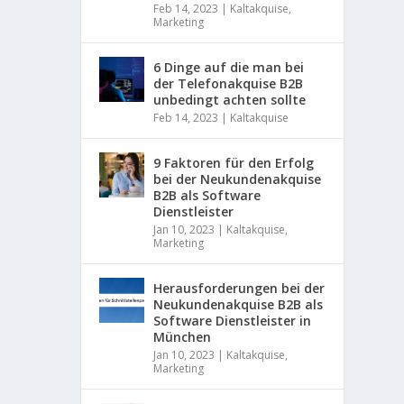
Feb 14, 2023
|
Kaltakquise
,
d
Marketing
k
o
m
6 Dinge auf die man bei
b
der Telefonakquise B2B
i
unbedingt achten sollte
n
Feb 14, 2023
|
Kaltakquise
i
e
r
9 Faktoren für den Erfolg
e
bei der Neukundenakquise
n
B2B als Software
S
Dienstleister
i
Jan 10, 2023
|
Kaltakquise
,
e
Marketing
I
h
Herausforderungen bei der
r
Neukundenakquise B2B als
e
Software Dienstleister in
O
München
f
f
Jan 10, 2023
|
Kaltakquise
,
Marketing
-
u
n