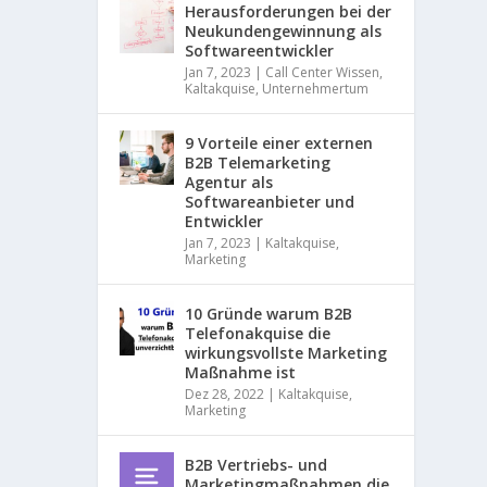
Herausforderungen bei der
d
Neukundengewinnung als
O
Softwareentwickler
n
Jan 7, 2023
|
Call Center Wissen
,
l
Kaltakquise
,
Unternehmertum
i
n
e
9 Vorteile einer externen
V
B2B Telemarketing
e
Agentur als
r
Softwareanbieter und
t
Entwickler
r
Jan 7, 2023
|
Kaltakquise
,
i
Marketing
e
b
s
10 Gründe warum B2B
s
Telefonakquise die
t
wirkungsvollste Marketing
r
Maßnahme ist
a
Dez 28, 2022
|
Kaltakquise
,
t
Marketing
e
g
B2B Vertriebs- und
i
Marketingmaßnahmen die
e