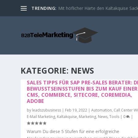
TRENDING:
Einwand Behandlung in der Kaltakquise
KATEGORIE: NEWS
SALES TIPPS FÜR SAP PRE-SALES BERATER: DI
BEWUSSTSEINSSTUFEN BIS ZUM KAUF EINER
CMS, COMMERCE, SITECORE, COREMEDIA,
ADOBE
by
leadszubusiness
|
Feb 19, 2022
|
Automation
,
Call Center W
E-Mail Marketing
,
Kaltakquise
,
Marketing
,
News
,
Tools
|
0
|
Warum Du diese 5 Stufen für eine erfolgreiche