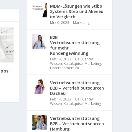
e
u
MDM-Lösungen wie Stibo
a
t
Systems Step und Akeneo
d
o
im Vergleich
g
m
e
Mrz 6, 2023
|
Marketing
a
n
t
e
i
B2B
r
s
Vertriebsunterstützung
i
i
für mehr
e
e
Kundengewinnung
r
r
Feb 14, 2023
|
Call Center
u
e
Wissen
,
Kaltakquise
,
Marketing
,
n
n
Unternehmertum
g
ipps:
,
s
Vertriebsunterstützung
k
B2B – Vertrieb outsourcen
a
Dachau
l
i
Feb 14, 2023
|
Call Center
Wissen
,
Kaltakquise
,
Marketing
e
r
e
Vertriebsunterstützung
n
B2B – Vertrieb outsourcen
u
Hamburg
n