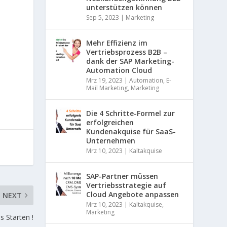
0
unterstützen können
%
B
Sep 5, 2023
|
Marketing
D
a
O
t
Mehr Effizienz im
e
Vertriebsprozess B2B –
n
dank der SAP Marketing-
O
s
Automation Cloud
c
Mrz 19, 2023
|
Automation
,
E-
K
h
Mail Marketing
,
Marketing
u
t
F
Die 4 Schritte-Formel zur
z
a
erfolgreichen
g
c
Kundenakquise für SaaS-
a
e
Unternehmen
r
b
a
Mrz 10, 2023
|
Kaltakquise
o
n
o
t
k
SAP-Partner müssen
i
–
Vertriebsstrategie auf
e
B
Cloud Angebote anpassen
NEXT
r
2
Mrz 10, 2023
|
Kaltakquise
,
t
B
Marketing
!
 Starten !
L
A