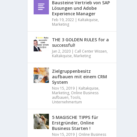
a
Bausteine Vertrieb von SAP
x
Lösungen und Adobe
i
Experience Manager
s
Feb 19, 2022
|
Kaltakquise
,
e
Marketing
r
p
r
THE 3 GOLDEN RULES for a
o
successful!
b
Jan 2, 2020
|
Call Center Wissen
,
t
Kaltakquise
,
Marketing
e
n
Zielgruppenbesitz
M
aufbauen mit einem CRM
e
System
t
Nov 15, 2019
|
Kaltakquise
,
h
Marketing
,
Online Business
o
aufbauen
,
Tools
,
d
Unternehmertum
e
n
I
5 MAGISCHE TIPPS für
h
Erstgründer, Online
r
Business Starten !
e
Nov 15, 2019
|
Online Business