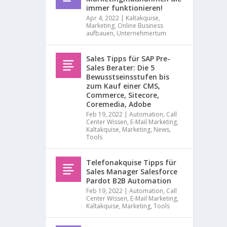
immer funktionieren!
.
W
Apr 4, 2022
|
Kaltakquise
,
Marketing
,
Online Business
i
aufbauen
,
Unternehmertum
r
u
n
Sales Tipps für SAP Pre-
t
Sales Berater: Die 5
e
Bewusstseinsstufen bis
r
zum Kauf einer CMS,
s
Commerce, Sitecore,
t
Coremedia, Adobe
ü
Feb 19, 2022
|
Automation
,
Call
t
Center Wissen
,
E-Mail Marketing
,
z
Kaltakquise
,
Marketing
,
News
,
e
Tools
n
S
Telefonakquise Tipps für
i
Sales Manager Salesforce
e
Pardot B2B Automation
m
Feb 19, 2022
|
Automation
,
Call
i
Center Wissen
,
E-Mail Marketing
,
t
Kaltakquise
,
Marketing
,
Tools
p
r