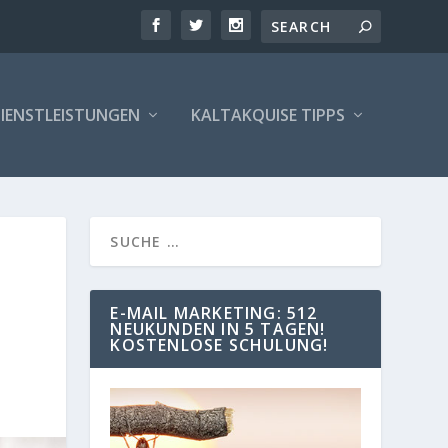
IENSTLEISTUNGEN
KALTAKQUISE TIPPS
F
A
O
u
E-MAIL MARKETING: 512
t
NEUKUNDEN IN 5 TAGEN!
o
L
KOSTENLOSE SCHULUNG!
r
e
G
s
p
o
E
n