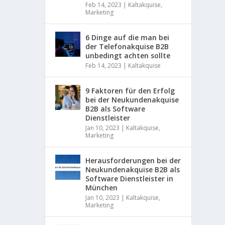
Feb 14, 2023
|
Kaltakquise
,
d
Marketing
k
o
m
6 Dinge auf die man bei
b
der Telefonakquise B2B
i
unbedingt achten sollte
n
Feb 14, 2023
|
Kaltakquise
i
e
r
9 Faktoren für den Erfolg
e
bei der Neukundenakquise
n
B2B als Software
S
Dienstleister
i
Jan 10, 2023
|
Kaltakquise
,
e
Marketing
I
h
Herausforderungen bei der
r
Neukundenakquise B2B als
e
Software Dienstleister in
O
München
f
f
Jan 10, 2023
|
Kaltakquise
,
Marketing
-
u
n