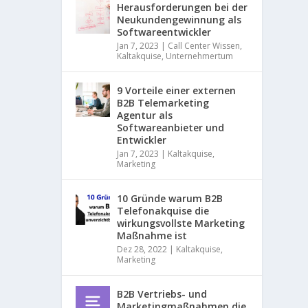
Herausforderungen bei der
d
Neukundengewinnung als
O
Softwareentwickler
n
Jan 7, 2023
|
Call Center Wissen
,
l
Kaltakquise
,
Unternehmertum
i
n
e
9 Vorteile einer externen
V
B2B Telemarketing
e
Agentur als
r
Softwareanbieter und
t
Entwickler
r
Jan 7, 2023
|
Kaltakquise
,
i
Marketing
e
b
s
10 Gründe warum B2B
s
Telefonakquise die
t
wirkungsvollste Marketing
r
Maßnahme ist
a
Dez 28, 2022
|
Kaltakquise
,
t
Marketing
e
g
B2B Vertriebs- und
i
Marketingmaßnahmen die
e