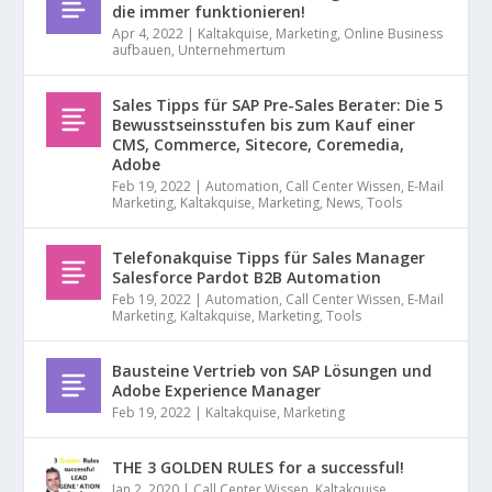
die immer funktionieren!
Apr 4, 2022
|
Kaltakquise
,
Marketing
,
Online Business
aufbauen
,
Unternehmertum
Sales Tipps für SAP Pre-Sales Berater: Die 5
Bewusstseinsstufen bis zum Kauf einer
CMS, Commerce, Sitecore, Coremedia,
Adobe
Feb 19, 2022
|
Automation
,
Call Center Wissen
,
E-Mail
Marketing
,
Kaltakquise
,
Marketing
,
News
,
Tools
Telefonakquise Tipps für Sales Manager
Salesforce Pardot B2B Automation
Feb 19, 2022
|
Automation
,
Call Center Wissen
,
E-Mail
Marketing
,
Kaltakquise
,
Marketing
,
Tools
Bausteine Vertrieb von SAP Lösungen und
Adobe Experience Manager
Feb 19, 2022
|
Kaltakquise
,
Marketing
THE 3 GOLDEN RULES for a successful!
Jan 2, 2020
|
Call Center Wissen
,
Kaltakquise
,