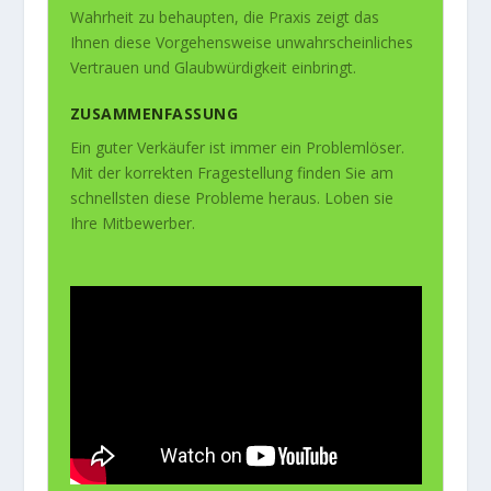
Wahrheit zu behaupten, die Praxis zeigt das
Ihnen diese Vorgehensweise unwahrscheinliches
Vertrauen und Glaubwürdigkeit einbringt.
ZUSAMMENFASSUNG
Ein guter Verkäufer ist immer ein Problemlöser.
Mit der korrekten Fragestellung finden Sie am
schnellsten diese Probleme heraus. Loben sie
Ihre Mitbewerber.