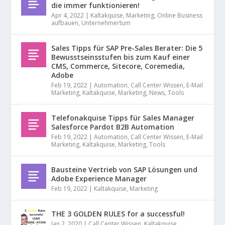
die immer funktionieren!
Apr 4, 2022
|
Kaltakquise
,
Marketing
,
Online Business
aufbauen
,
Unternehmertum
Sales Tipps für SAP Pre-Sales Berater: Die 5
Bewusstseinsstufen bis zum Kauf einer
CMS, Commerce, Sitecore, Coremedia,
Adobe
Feb 19, 2022
|
Automation
,
Call Center Wissen
,
E-Mail
Marketing
,
Kaltakquise
,
Marketing
,
News
,
Tools
Telefonakquise Tipps für Sales Manager
Salesforce Pardot B2B Automation
Feb 19, 2022
|
Automation
,
Call Center Wissen
,
E-Mail
Marketing
,
Kaltakquise
,
Marketing
,
Tools
Bausteine Vertrieb von SAP Lösungen und
Adobe Experience Manager
Feb 19, 2022
|
Kaltakquise
,
Marketing
THE 3 GOLDEN RULES for a successful!
Jan 2, 2020
|
Call Center Wissen
,
Kaltakquise
,